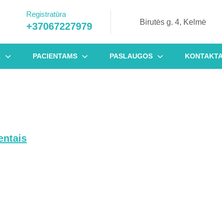
Registratūra
Biru
Birutės g. 4, Kelmė
+37067227979
+37067227979
g.
4,
Kel
A
PACIENTAMS
PASLAUGOS
KONTAKTA
entais