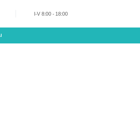
tės
I-V 8:00 - 18:00
mė
I