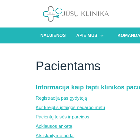
Skip
to
content
NAUJIENOS
APIE MUS
KOMAND
Pacientams
Informacija kaip tapti klinikos paci
Registracija pas gydytoją
Kur kreiptis įstaigos nedarbo metu
Pacientų teisės ir pareigos
Apklausos anketa
Atsiskaitymo būdai