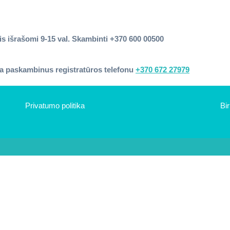
mis išrašomi 9-15 val. Skambinti +370 600 00500
rba paskambinus registratūros telefonu
+370 672 27979
Privatumo politika
Bi