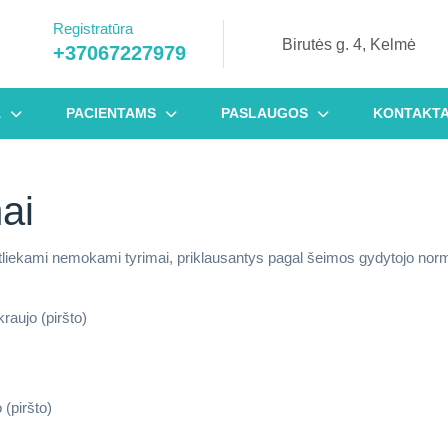
Registratūra
Biru
Birutės g. 4, Kelmė
+37067227979
+37067227979
g.
4,
Kel
A
PACIENTAMS
PASLAUGOS
KONTAKTA
mai
liekami nemokami tyrimai, priklausantys pagal šeimos gydytojo normą
kraujo (piršto)
 (piršto)