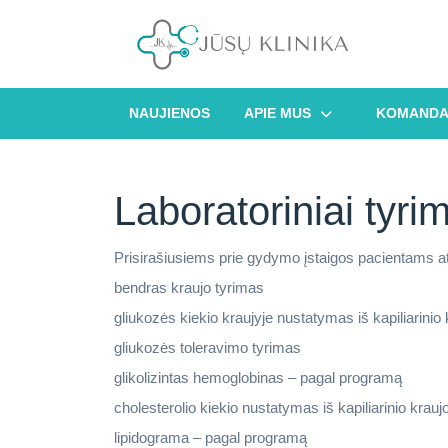
Skip
to
content
NAUJIENOS
APIE MUS
KOMAND
Laboratoriniai tyri
Prisirašiusiems prie gydymo įstaigos pacientams at
bendras kraujo tyrimas
gliukozės kiekio kraujyje nustatymas iš kapiliarinio 
gliukozės toleravimo tyrimas
glikolizintas hemoglobinas – pagal programą
cholesterolio kiekio nustatymas iš kapiliarinio kraujo
lipidograma – pagal programą