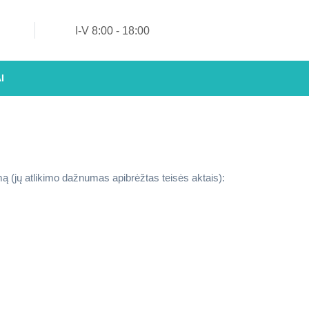
tės
I-V 8:00 - 18:00
mė
I
 (jų atlikimo dažnumas apibrėžtas teisės aktais):