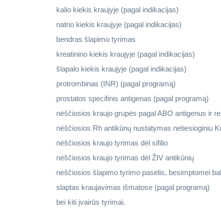
kalio kiekis kraujyje (pagal indikacijas)
natrio kiekis kraujyje (pagal indikacijas)
bendras šlapimo tyrimas
kreatinino kiekis kraujyje (pagal indikacijas)
šlapalo kiekis kraujyje (pagal indikacijas)
protrombinas (INR) (pagal programą)
prostatos specifinis antigenas (pagal programą)
nėščiosios kraujo grupės pagal ABO antigenus ir 
nėščiosios Rh antikūnų nustatymas netiesioginiu 
nėščiosios kraujo tyrimas dėl sifilio
nėščiosios kraujo tyrimas dėl ŽIV antikūnių
nėščiosios šlapimo tyrimo pasėlis, besimptomei bakte
slaptas kraujavimas išmatose (pagal programą)
bei kiti įvairūs tyrimai.